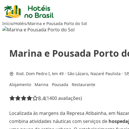
Ir
para
o
Início
/
Hotéis
/
Marina e Pousada Porto do Sol
conteúdo
Marina e Pousada Porto d
Rod. Dom Pedro I, km 49 - São Lázaro, Nazaré Paulista - SP
Alojamento
Marina
Pousada
Restaurante
8.4
(1400 avaliações)
Localizada às margens da Represa Atibainha, em Nazar
combina atividades náuticas com serviços de
hospeda