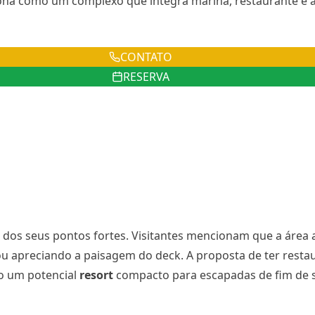
iona como um complexo que integra marina, restaurante 
CONTATO
RESERVA
dos seus pontos fortes. Visitantes mencionam que a área 
ou apreciando a paisagem do deck. A proposta de ter restau
o um potencial
resort
compacto para escapadas de fim de s